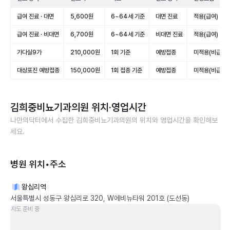
급여 진료 · 대면
5,600원
6~64세 기준
대면 진료
적용(급여)
급여 진료 · 비대면
6,700원
6~64세 기준
비대면 진료
적용(급여)
가다실9가
210,000원
1회 기준
예방접종
미적용(비급여)
대상포진 예방접종
150,000원
1회 접종 기준
예방접종
미적용(비급여)
김희중비뇨기과의원
위치·영업시간
나만의닥터에서 수집한
김희중비뇨기과의원
의 위치와 영업시간을 확인해보
세요.
병원 위치•주소
왕십리역
서울특별시 성동구 왕십리로 320, W에비뉴타워 201호 (도선동)
지도 준비 중