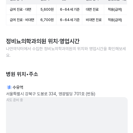
급여 진료 · 대면
5,600원
6~64세 기준
대면 진료
적용(급여)
급여 진료 · 비대면
6,700원
6~64세 기준
비대면 진료
적용(급여)
정비뇨의학과의원
위치·영업시간
나만의닥터에서 수집한
정비뇨의학과의원
의 위치와 영업시간을 확인해보세
요.
병원 위치•주소
수유역
서울특별시 강북구 도봉로 334, 영광빌딩 701호 (번동)
지도 준비 중