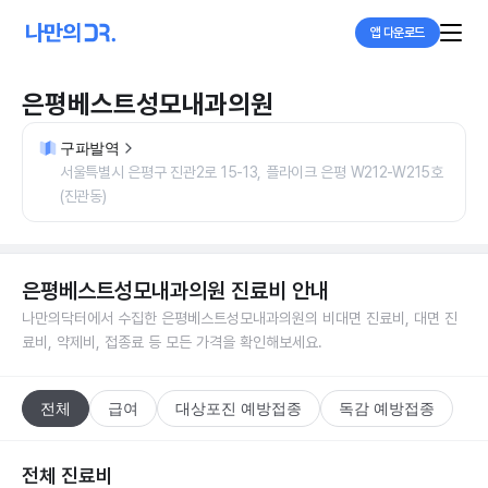
앱 다운로드
은평베스트성모내과의원
구파발역
서울특별시 은평구 진관2로 15-13, 플라이크 은평 W212-W215호
(진관동)
은평베스트성모내과의원
진료비 안내
나만의닥터에서 수집한
은평베스트성모내과의원
의 비대면 진료비, 대면 진
료비, 약제비, 접종료 등 모든 가격을 확인해보세요.
전체
급여
대상포진 예방접종
독감 예방접종
전체 진료비