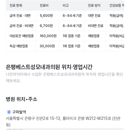
진료 항목
진료비
비고
진료 방식
건강보험 적용
급여 진료 · 대면
5,600원
6~64세 기준
대면 진료
적용(급여)
급여 진료 · 비대면
6,700원
6~64세 기준
비대면 진료
적용(급여)
대상포진 예방접종
160,000원
1회 접종 기준
예방접종
미적용(비급여)
독감 예방접종
30,000원
1회 접종 기준
예방접종
미적용(비급여)
은평베스트성모내과의원
위치·영업시간
나만의닥터에서 수집한
은평베스트성모내과의원
의 위치와 영업시간을 확인
해보세요.
병원 위치•주소
구파발역
서울특별시 은평구 진관2로 15-13, 플라이크 은평 W212-W215호 (진관
동)