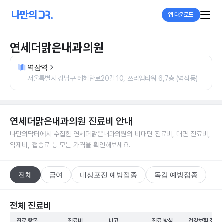
앱 다운로드
연세더맑은내과의원
역삼역
서울특별시 강남구 테헤란로20길 10, 쓰리엠타워 6,7층 (역삼동)
연세더맑은내과의원
진료비 안내
나만의닥터에서 수집한
연세더맑은내과의원
의 비대면 진료비, 대면 진료비,
약제비, 접종료 등 모든 가격을 확인해보세요.
전체
급여
대상포진 예방접종
독감 예방접종
전체 진료비
진료 항목
진료비
비고
진료 방식
건강보험 적용