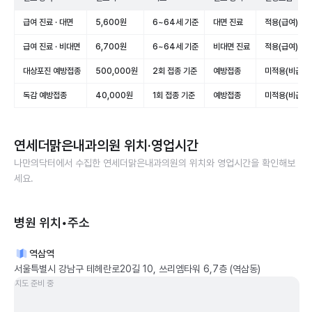
급여 진료 · 대면
5,600원
6~64세 기준
대면 진료
적용(급여)
급여 진료 · 비대면
6,700원
6~64세 기준
비대면 진료
적용(급여)
대상포진 예방접종
500,000원
2회 접종 기준
예방접종
미적용(비급여)
독감 예방접종
40,000원
1회 접종 기준
예방접종
미적용(비급여)
연세더맑은내과의원
위치·영업시간
나만의닥터에서 수집한
연세더맑은내과의원
의 위치와 영업시간을 확인해보
세요.
병원 위치•주소
역삼역
서울특별시 강남구 테헤란로20길 10, 쓰리엠타워 6,7층 (역삼동)
지도 준비 중