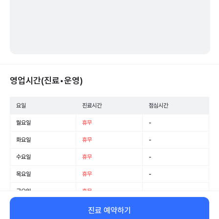
영업시간(진료•운영)
요일
진료시간
점심시간
월요일
휴무
-
화요일
휴무
-
수요일
휴무
-
목요일
휴무
-
금요일
휴무
-
토요일
휴무
-
진료 예약하기