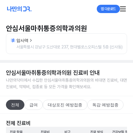
앱 다운로드
안심서울마취통증의학과의원
암사역
서울특별시 강남구 도산대로 237, 현대벨로스오피스텔 5층 (신사동)
안심서울마취통증의학과의원
진료비 안내
나만의닥터에서 수집한
안심서울마취통증의학과의원
의 비대면 진료비, 대면
진료비, 약제비, 접종료 등 모든 가격을 확인해보세요.
전체
급여
대상포진 예방접종
독감 예방접종
전체 진료비
진료 항목
진료비
비고
진료 방식
건강보험 적용