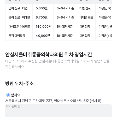
급여 진료 · 대면
5,600원
6~64세 기준
대면 진료
적용(급여)
급여 진료 · 비대면
6,700원
6~64세 기준
비대면 진료
적용(급여)
대상포진 예방접종
140,000원
1회 접종 기준
예방접종
미적용(비급여)
독감 예방접종
40,000원
1회 접종 기준
예방접종
미적용(비급여)
안심서울마취통증의학과의원
위치·영업시간
나만의닥터에서 수집한
안심서울마취통증의학과의원
의 위치와 영업시간을
확인해보세요.
병원 위치•주소
암사역
서울특별시 강남구 도산대로 237, 현대벨로스오피스텔 5층 (신사동)
지도 준비 중