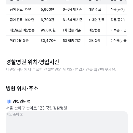
급여 진료 · 대면
5,600원
6~64세 기준
대면 진료
적용(급여)
급여 진료 · 비대면
6,700원
6~64세 기준
비대면 진료
적용(급여)
대상포진 예방접종
99,610원
1회 접종 기준
예방접종
미적용(비급여)
독감 예방접종
30,470원
1회 접종 기준
예방접종
미적용(비급여)
경찰병원
위치·영업시간
나만의닥터에서 수집한
경찰병원
의 위치와 영업시간을 확인해보세요.
병원 위치•주소
경찰병원역
서울 송파구 송이로 123 국립경찰병원
지도 준비 중