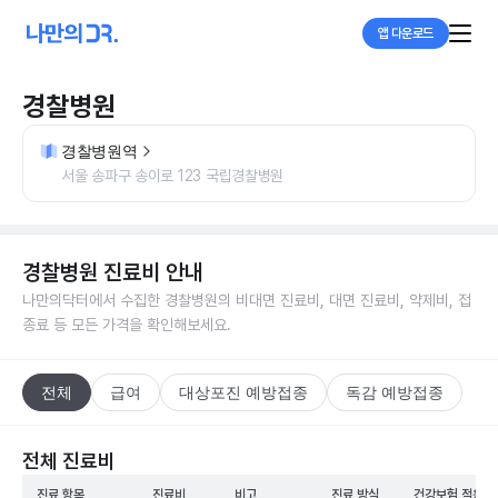
앱 다운로드
경찰병원
경찰병원역
서울 송파구 송이로 123 국립경찰병원
경찰병원
진료비 안내
나만의닥터에서 수집한
경찰병원
의 비대면 진료비, 대면 진료비, 약제비, 접
종료 등 모든 가격을 확인해보세요.
전체
급여
대상포진 예방접종
독감 예방접종
전체 진료비
진료 항목
진료비
비고
진료 방식
건강보험 적용