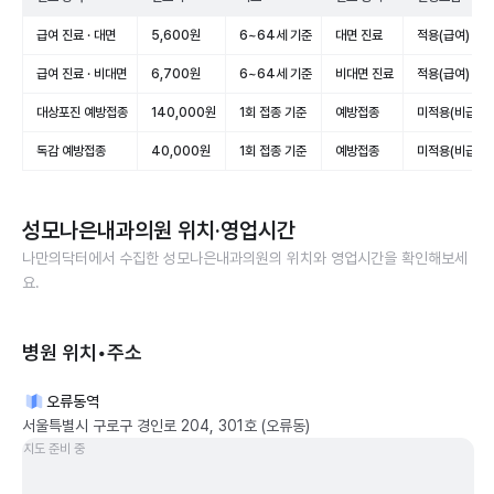
급여 진료 · 대면
5,600원
6~64세 기준
대면 진료
적용(급여)
급여 진료 · 비대면
6,700원
6~64세 기준
비대면 진료
적용(급여)
대상포진 예방접종
140,000원
1회 접종 기준
예방접종
미적용(비급여)
독감 예방접종
40,000원
1회 접종 기준
예방접종
미적용(비급여)
성모나은내과의원
위치·영업시간
나만의닥터에서 수집한
성모나은내과의원
의 위치와 영업시간을 확인해보세
요.
병원 위치•주소
오류동역
서울특별시 구로구 경인로 204, 301호 (오류동)
지도 준비 중