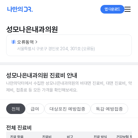
앱 다운로드
성모나은내과의원
오류동역
서울특별시 구로구 경인로 204, 301호 (오류동)
성모나은내과의원
진료비 안내
나만의닥터에서 수집한
성모나은내과의원
의 비대면 진료비, 대면 진료비, 약
제비, 접종료 등 모든 가격을 확인해보세요.
전체
급여
대상포진 예방접종
독감 예방접종
전체 진료비
진료 항목
진료비
비고
진료 방식
건강보험 적용