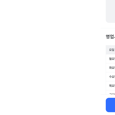
영업
요일
월요
화요
수요
목요
금요
토요
일요