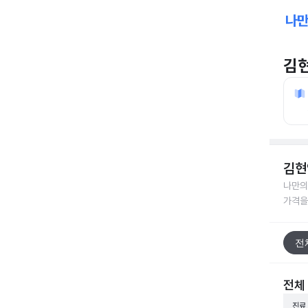
김
김현
나만의
가격을
전
전체
진료