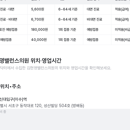
진료 · 대면
5,600원
6~64세 기준
대면 진료
적용(급여)
진료 · 비대면
6,700원
6~64세 기준
비대면 진료
적용(급여)
포진 예방접종
180,000원
1회 접종 기준
예방접종
미적용(비급
 예방접종
40,000원
1회 접종 기준
예방접종
미적용(비급
영밸런스의원
위치·영업시간
닥터에서 수집한
김현영밸런스의원
의 위치와 영업시간을 확인해보세요.
 위치•주소
신대입구(이수)역
별시 서초구 동작대로 120, 성산빌딩 504호 (방배동)
비 중