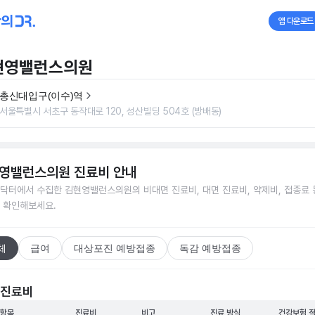
앱 다운로드
현영밸런스의원
총신대입구(이수)역
서울특별시 서초구 동작대로 120, 성산빌딩 504호 (방배동)
영밸런스의원
진료비 안내
닥터에서 수집한
김현영밸런스의원
의 비대면 진료비, 대면 진료비, 약제비, 접종료 
 확인해보세요.
체
급여
대상포진 예방접종
독감 예방접종
 진료비
 항목
진료비
비고
진료 방식
건강보험 