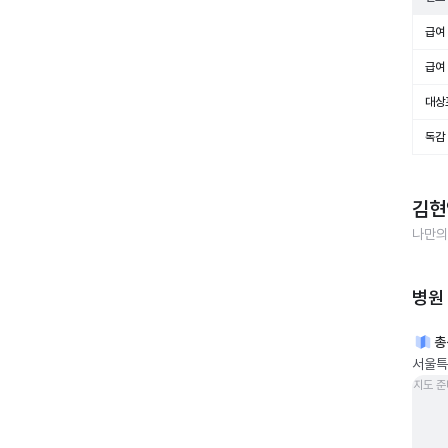
급여 
급여 
대상
독감
김현
나만의
병원
총
서울특
지도 준