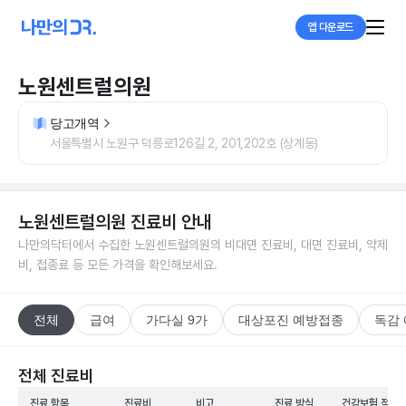
앱 다운로드
노원센트럴의원
당고개역
서울특별시 노원구 덕릉로126길 2, 201,202호 (상계동)
노원센트럴의원
진료비 안내
나만의닥터에서 수집한
노원센트럴의원
의 비대면 진료비, 대면 진료비, 약제
비, 접종료 등 모든 가격을 확인해보세요.
전체
급여
가다실 9가
대상포진 예방접종
독감
전체 진료비
진료 항목
진료비
비고
진료 방식
건강보험 적용