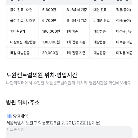
급여 진료 · 대면
5,600원
6~64세 기준
대면 진료
적용(급여)
급여 진료 · 비대면
6,700원
6~64세 기준
비대면 진료
적용(급여)
가다실9가
190,000원
1회 기준
예방접종
미적용(비급여)
대상포진 예방접종
130,000원
1회 접종 기준
예방접종
미적용(비급여)
독감 예방접종
30,000원
1회 접종 기준
예방접종
미적용(비급여)
노원센트럴의원
위치·영업시간
나만의닥터에서 수집한
노원센트럴의원
의 위치와 영업시간을 확인해보세요.
병원 위치•주소
당고개역
서울특별시 노원구 덕릉로126길 2, 201,202호 (상계동)
지도 준비 중