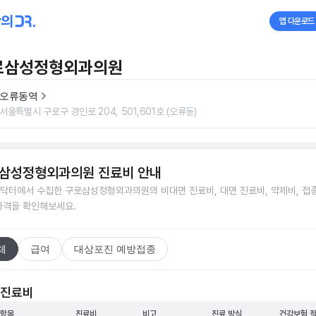
앱 다운로드
로삼성정형외과의원
오류동역
서울특별시 구로구 경인로 204, 501,601호 (오류동)
삼성정형외과의원
진료비 안내
닥터에서 수집한
구로삼성정형외과의원
의 비대면 진료비, 대면 진료비, 약제비, 접
가격을 확인해보세요.
체
급여
대상포진 예방접종
 진료비
 항목
진료비
비고
진료 방식
건강보험 