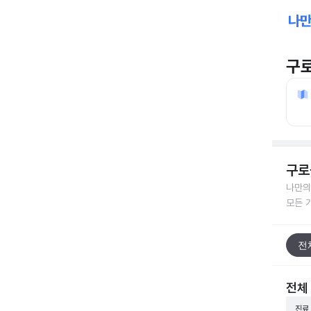
구
구로
나만의
모든 
전
전체
진료