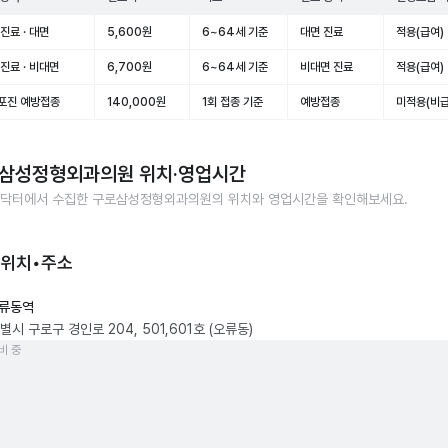
진료 · 대면
5,600원
6~64세 기준
대면 진료
적용(급여)
진료 · 비대면
6,700원
6~64세 기준
비대면 진료
적용(급여)
포진 예방접종
140,000원
1회 접종 기준
예방접종
미적용(비급
삼성정형외과의원
위치·영업시간
닥터에서 수집한
구로삼성정형외과의원
의 위치와 영업시간을 확인해보세요.
 위치•주소
류동역
시 구로구 경인로 204, 501,601호 (오류동)
비 중