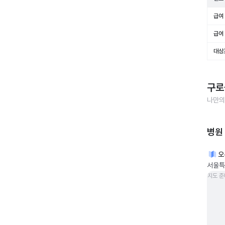
급여 
급여 
대상
구로
나만의
병원
오
서울특별
지도 준