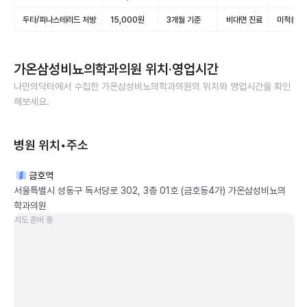
두타/피나스테리드 처방
15,000원
3개월 기준
비대면 진료
미적용(비
가온삼성비뇨의학과의원
위치·영업시간
나만의닥터에서 수집한
가온삼성비뇨의학과의원
의 위치와 영업시간을 확인
해보세요.
병원 위치•주소
금호역
서울특별시 성동구 독서당로 302, 3층 01호 (금호동4가) 가온삼성비뇨의
학과의원
지도 준비 중