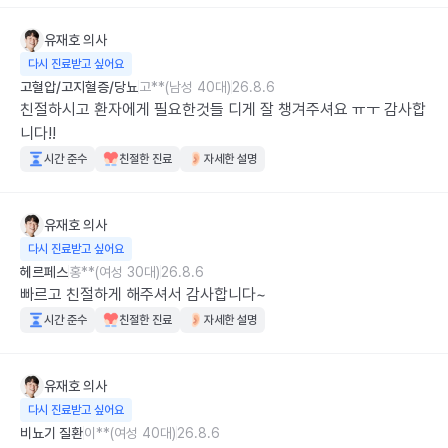
또 증상생기면 무조건 여기로 연락할꺼예요 ㅠㅠ
유재호
의사
다시 진료받고 싶어요
고혈압/고지혈증/당뇨
고**(남성 40대)
26.8.6
친절하시고 환자에게 필요한것들 디게 잘 챙겨주셔요 ㅠㅜ 감사합
니다!!
시간 준수
친절한 진료
자세한 설명
유재호
의사
다시 진료받고 싶어요
헤르페스
홍**(여성 30대)
26.8.6
빠르고 친절하게 해주셔서 감사합니다~
시간 준수
친절한 진료
자세한 설명
유재호
의사
다시 진료받고 싶어요
비뇨기 질환
이**(여성 40대)
26.8.6