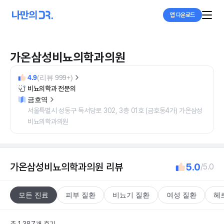
앱 다운로드
가온삼성비뇨의학과의원
4.9
(리뷰 999+)
비뇨의학과 전문의
금호역
서울특별시 성동구 독서당로 302, 3층 01호 (금호동4가) 가온삼성
비뇨의학과의원
가온삼성비뇨의학과의원
리뷰
5.0
/5.0
모든 진료
피부 질환
비뇨기 질환
여성 질환
헤