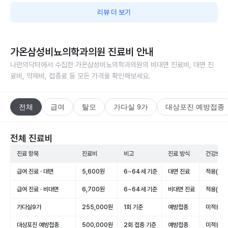
리뷰 더 보기
가온삼성비뇨의학과의원
진료비 안내
나만의닥터에서 수집한
가온삼성비뇨의학과의원
의 비대면 진료비, 대면 진
료비, 약제비, 접종료 등 모든 가격을 확인해보세요.
전체
급여
탈모
가다실 9가
대상포진 예방접종
전체 진료비
진료 항목
진료비
비고
진료 방식
건강보험
급여 진료 · 대면
5,600원
6~64세 기준
대면 진료
적용(급여
급여 진료 · 비대면
6,700원
6~64세 기준
비대면 진료
적용(급여
가다실9가
255,000원
1회 기준
예방접종
미적용(비
대상포진 예방접종
500,000원
2회 접종 기준
예방접종
미적용(비