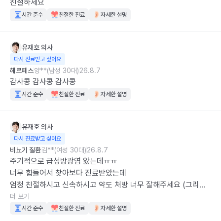
친절하세요
시간 준수
친절한 진료
자세한 설명
유재호
의사
다시 진료받고 싶어요
헤르페스
양**(남성 30대)
26.8.7
감사콩 감사콩 감사콩
시간 준수
친절한 진료
자세한 설명
유재호
의사
다시 진료받고 싶어요
비뇨기 질환
김**(여성 30대)
26.8.7
주기적으로 급성방광염 앓는데ㅠㅠ

너무 힘들어서 찾아보다 진료받았는데

엄청 친절하시고 신속하시고 약도 처방 너무 잘해주세요 (그리고 
목소리도 좋아요 ..ㅎㅎ)

더 보기
제가 5일치는 먹어야 개운하게 낫는데 길게 처방해주시고 너무 감
시간 준수
친절한 진료
자세한 설명
사합니다..
