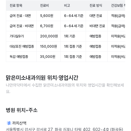
진료 항목
진료비
비고
진료 방식
건강보험 적용
급여 진료 · 대면
5,600원
6~64세 기준
대면 진료
적용(급여)
급여 진료 · 비대면
6,700원
6~64세 기준
비대면 진료
적용(급여)
가다실9가
200,000원
1회 기준
예방접종
미적용(비급여)
대상포진 예방접종
150,000원
1회 접종 기준
예방접종
미적용(비급여)
독감 예방접종
35,000원
1회 접종 기준
예방접종
미적용(비급여)
맑은미소내과의원
위치·영업시간
나만의닥터에서 수집한
맑은미소내과의원
의 위치와 영업시간을 확인해보세
요.
병원 위치•주소
까치산역
서울특별시 강서구 강서로 27, 화곡 심포니 타워 402, 602~4호 (화곡동)