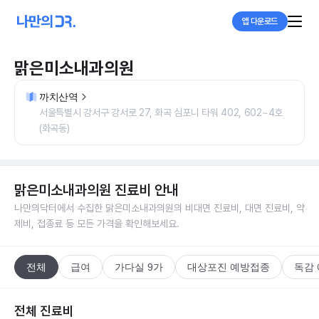
앱 다운로드
맑은미소내과의원
까치산역
서울특별시 강서구 강서로 27, 화곡 심포니 타워 402, 602~4호
(화곡동)
맑은미소내과의원
진료비 안내
나만의닥터에서 수집한
맑은미소내과의원
의 비대면 진료비, 대면 진료비, 약
제비, 접종료 등 모든 가격을 확인해보세요.
전체
급여
가다실 9가
대상포진 예방접종
독감
전체 진료비