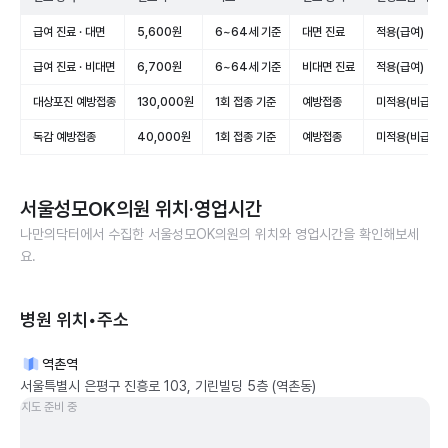
급여 진료 · 대면
5,600원
6~64세 기준
대면 진료
적용(급여)
급여 진료 · 비대면
6,700원
6~64세 기준
비대면 진료
적용(급여)
대상포진 예방접종
130,000원
1회 접종 기준
예방접종
미적용(비급여)
독감 예방접종
40,000원
1회 접종 기준
예방접종
미적용(비급여)
서울성모OK의원
위치·영업시간
나만의닥터에서 수집한
서울성모OK의원
의 위치와 영업시간을 확인해보세
요.
병원 위치•주소
역촌역
서울특별시 은평구 진흥로 103, 기린빌딩 5층 (역촌동)
지도 준비 중