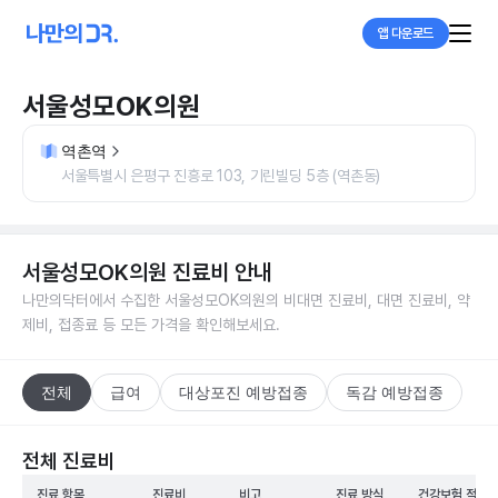
앱 다운로드
서울성모OK의원
역촌역
서울특별시 은평구 진흥로 103, 기린빌딩 5층 (역촌동)
서울성모OK의원
진료비 안내
나만의닥터에서 수집한
서울성모OK의원
의 비대면 진료비, 대면 진료비, 약
제비, 접종료 등 모든 가격을 확인해보세요.
전체
급여
대상포진 예방접종
독감 예방접종
전체 진료비
진료 항목
진료비
비고
진료 방식
건강보험 적용