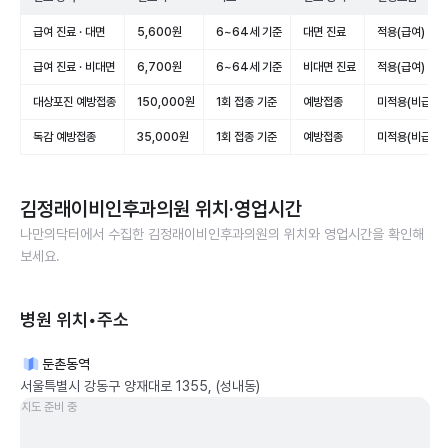
급여 진료 · 대면
5,600원
6~64세 기준
대면 진료
적용(급여)
급여 진료 · 비대면
6,700원
6~64세 기준
비대면 진료
적용(급여)
대상포진 예방접종
150,000원
1회 접종 기준
예방접종
미적용(비급여)
독감 예방접종
35,000원
1회 접종 기준
예방접종
미적용(비급여)
김정래이비인후과의원
위치·영업시간
나만의닥터에서 수집한
김정래이비인후과의원
의 위치와 영업시간을 확인해
보세요.
병원 위치•주소
둔촌동역
서울특별시 강동구 양재대로 1355, (성내동)
지도 준비 중