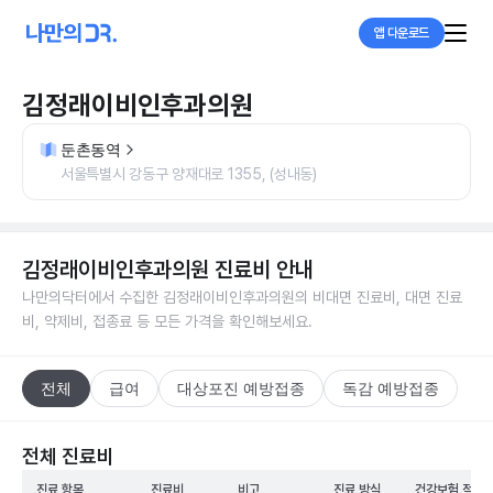
앱 다운로드
김정래이비인후과의원
둔촌동역
서울특별시 강동구 양재대로 1355, (성내동)
김정래이비인후과의원
진료비 안내
나만의닥터에서 수집한
김정래이비인후과의원
의 비대면 진료비, 대면 진료
비, 약제비, 접종료 등 모든 가격을 확인해보세요.
전체
급여
대상포진 예방접종
독감 예방접종
전체 진료비
진료 항목
진료비
비고
진료 방식
건강보험 적용