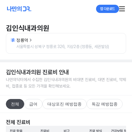
앱 다운로드
김인식내과의원
정릉역
서울특별시 성북구 정릉로 326, 지상2층 (정릉동, 세권빌딩)
김인식내과의원
진료비 안내
나만의닥터에서 수집한
김인식내과의원
의 비대면 진료비, 대면 진료비, 약제
비, 접종료 등 모든 가격을 확인해보세요.
전체
급여
대상포진 예방접종
독감 예방접종
전체 진료비
진료 항목
진료비
비고
진료 방식
건강보험 적용