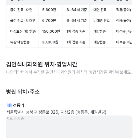
급여 진료 · 대면
5,600원
6~64세 기준
대면 진료
적용(급여)
급여 진료 · 비대면
6,700원
6~64세 기준
비대면 진료
적용(급여)
대상포진 예방접종
150,000원
1회 접종 기준
예방접종
미적용(비급여)
독감 예방접종
30,000원
1회 접종 기준
예방접종
미적용(비급여)
김인식내과의원
위치·영업시간
나만의닥터에서 수집한
김인식내과의원
의 위치와 영업시간을 확인해보세요.
병원 위치•주소
정릉역
서울특별시 성북구 정릉로 326, 지상2층 (정릉동, 세권빌딩)
지도 준비 중