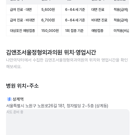
급여 진료 · 대면
5,600원
6~64세 기준
대면 진료
적용(급여)
급여 진료 · 비대면
6,700원
6~64세 기준
비대면 진료
적용(급여)
대상포진 예방접종
150,000원
1회 접종 기준
예방접종
미적용(비급여)
김앤조서울정형외과의원
위치·영업시간
나만의닥터에서 수집한
김앤조서울정형외과의원
의 위치와 영업시간을 확인
해보세요.
병원 위치•주소
상계역
서울특별시 노원구 노원로26길 181, 청자빌딩 2~5층 (상계동)
지도 준비 중