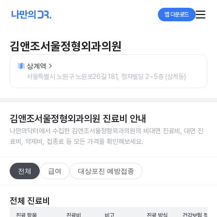
앱 다운로드
김앤조서울정형외과의원
상계역
서울특별시 노원구 노원로26길 181, 청자빌딩 2~5층 (상계동)
김앤조서울정형외과의원
진료비 안내
나만의닥터에서 수집한
김앤조서울정형외과의원
의 비대면 진료비, 대면 진
료비, 약제비, 접종료 등 모든 가격을 확인해보세요.
전체
급여
대상포진 예방접종
전체 진료비
진료 항목
진료비
비고
진료 방식
건강보험 적용