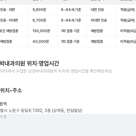
진료 · 대면
5,600원
6~64세 기준
대면 진료
적용(급여)
진료 · 비대면
6,700원
6~64세 기준
비대면 진료
적용(급여)
포진 예방접종
150,000원
1회 접종 기준
예방접종
미적용(비급
 예방접종
40,000원
1회 접종 기준
예방접종
미적용(비급
박내과의원
위치·영업시간
닥터에서 수집한
김앤박내과의원
의 위치와 영업시간을 확인해보세요.
 위치•주소
원역
별시 노원구 동일로 1392, 3층 (상계동, 한일빌딩)
비 중