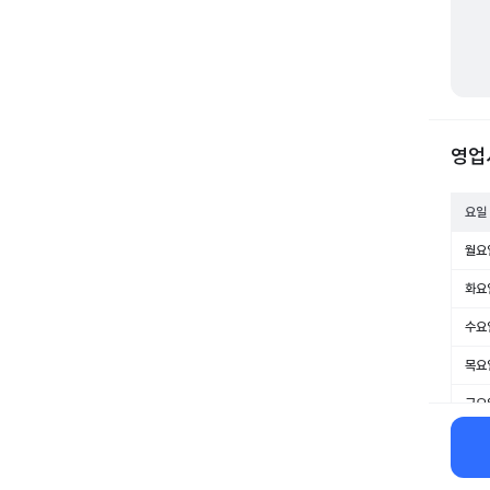
영업
요일
월요
화요
수요
목요
금요
토요
일요