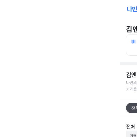
김
김앤
나만의
가격을
전
전체
진료