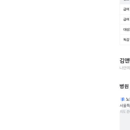
급여 
급여 
대상
독감
김앤
나만의
병원
노
서울특
지도 준