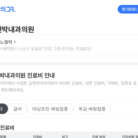
앱 다운로드
앤박내과의원
노원역
서울특별시 노원구 동일로 1392, 3층 (상계동, 한일빌딩)
박내과의원
진료비 안내
닥터에서 수집한
김앤박내과의원
의 비대면 진료비, 대면 진료비, 약제비, 접종료 등
 확인해보세요.
체
급여
대상포진 예방접종
독감 예방접종
 진료비
 항목
진료비
비고
진료 방식
건강보험 