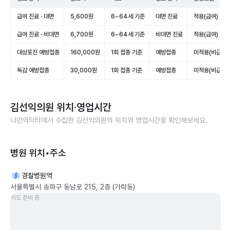
급여 진료 · 대면
5,600원
6~64세 기준
대면 진료
적용(급여)
급여 진료 · 비대면
6,700원
6~64세 기준
비대면 진료
적용(급여)
대상포진 예방접종
160,000원
1회 접종 기준
예방접종
미적용(비급여)
독감 예방접종
30,000원
1회 접종 기준
예방접종
미적용(비급여)
김선익의원
위치·영업시간
나만의닥터에서 수집한
김선익의원
의 위치와 영업시간을 확인해보세요.
병원 위치•주소
경찰병원역
서울특별시 송파구 동남로 215, 2층 (가락동)
지도 준비 중