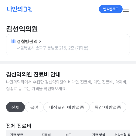
앱 다운로드
김선익의원
경찰병원역
서울특별시 송파구 동남로 215, 2층 (가락동)
김선익의원
진료비 안내
나만의닥터에서 수집한
김선익의원
의 비대면 진료비, 대면 진료비, 약제비,
접종료 등 모든 가격을 확인해보세요.
전체
급여
대상포진 예방접종
독감 예방접종
전체 진료비
진료 항목
진료비
비고
진료 방식
건강보험 적용