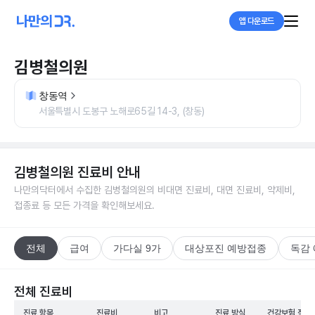
앱 다운로드
김병철의원
창동역
서울특별시 도봉구 노해로65길 14-3, (창동)
김병철의원
진료비 안내
나만의닥터에서 수집한
김병철의원
의 비대면 진료비, 대면 진료비, 약제비,
접종료 등 모든 가격을 확인해보세요.
전체
급여
가다실 9가
대상포진 예방접종
독감
전체 진료비
진료 항목
진료비
비고
진료 방식
건강보험 적용