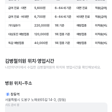
급여 진료 · 대면
5,600원
6~64세 기준
대면 진료
적용(급여)
급여 진료 · 비대면
6,700원
6~64세 기준
비대면 진료
적용(급여)
가다실9가
220,000원
1회 기준
예방접종
미적용(비급여)
대상포진 예방접종
120,000원
1회 접종 기준
예방접종
미적용(비급여)
독감 예방접종
40,000원
1회 접종 기준
예방접종
미적용(비급여)
김병철의원
위치·영업시간
나만의닥터에서 수집한
김병철의원
의 위치와 영업시간을 확인해보세요.
병원 위치•주소
창동역
서울특별시 도봉구 노해로65길 14-3, (창동)
지도 준비 중