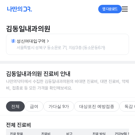
앱 다운로드
김동일내과의원
성신여대입구역
서울특별시 성북구 동소문로 71, 지상3층 (동소문동6가)
김동일내과의원
진료비 안내
나만의닥터에서 수집한
김동일내과의원
의 비대면 진료비, 대면 진료비, 약제
비, 접종료 등 모든 가격을 확인해보세요.
전체
급여
가다실 9가
대상포진 예방접종
독감
전체 진료비
진료 항목
진료비
비고
진료 방식
건강보험 적용