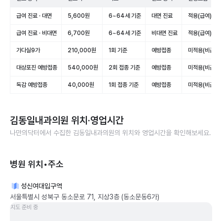
급여 진료 · 대면
5,600원
6~64세 기준
대면 진료
적용(급여)
급여 진료 · 비대면
6,700원
6~64세 기준
비대면 진료
적용(급여)
가다실9가
210,000원
1회 기준
예방접종
미적용(비급여
대상포진 예방접종
540,000원
2회 접종 기준
예방접종
미적용(비급여
독감 예방접종
40,000원
1회 접종 기준
예방접종
미적용(비급여
김동일내과의원
위치·영업시간
나만의닥터에서 수집한
김동일내과의원
의 위치와 영업시간을 확인해보세요.
병원 위치•주소
성신여대입구역
서울특별시 성북구 동소문로 71, 지상3층 (동소문동6가)
지도 준비 중