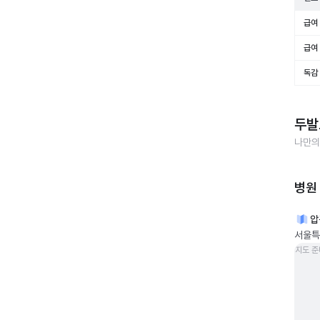
급여 
급여 
독감
두발
나만의
병원
압
서울특
지도 준