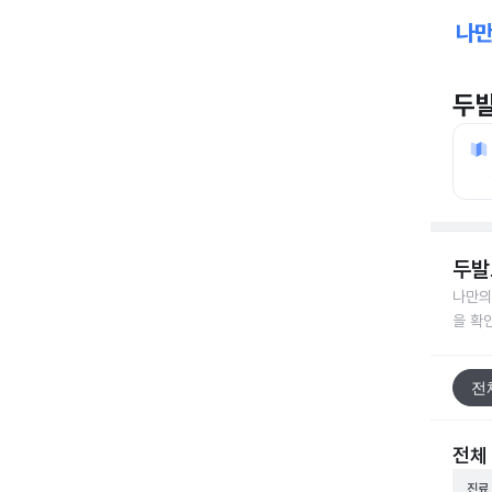
두
두발
나만의
을 확
전
전체
진료