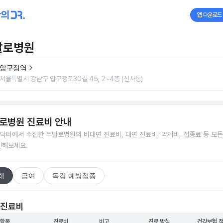
앱 다운로드
발로병원
압구정역
서울특별시 강남구 압구정로30길 45, 2~4층 (신사동)
로병원
진료비 안내
닥터에서 수집한
두발로병원
의 비대면 진료비, 대면 진료비, 약제비, 접종료 등 모
인해보세요.
체
급여
독감 예방접종
 진료비
 항목
진료비
비고
진료 방식
건강보험 