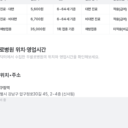
진료 · 대면
5,600원
6~64세 기준
대면 진료
적용(급여)
진료 · 비대면
6,700원
6~64세 기준
비대면 진료
적용(급여)
 예방접종
35,000원
1회 접종 기준
예방접종
미적용(비급
로병원
위치·영업시간
닥터에서 수집한
두발로병원
의 위치와 영업시간을 확인해보세요.
 위치•주소
구정역
별시 강남구 압구정로30길 45, 2~4층 (신사동)
비 중