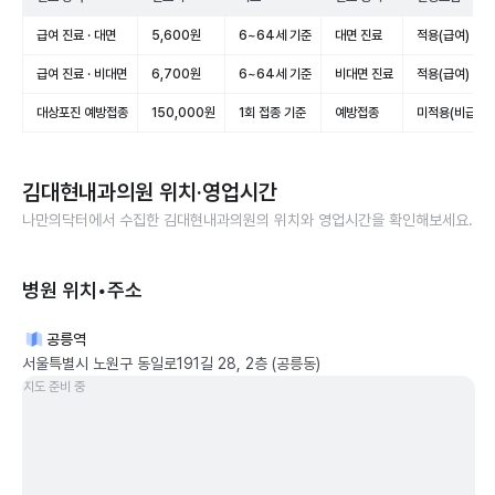
급여 진료 · 대면
5,600원
6~64세 기준
대면 진료
적용(급여)
급여 진료 · 비대면
6,700원
6~64세 기준
비대면 진료
적용(급여)
대상포진 예방접종
150,000원
1회 접종 기준
예방접종
미적용(비급여)
김대현내과의원
위치·영업시간
나만의닥터에서 수집한
김대현내과의원
의 위치와 영업시간을 확인해보세요.
병원 위치•주소
공릉역
서울특별시 노원구 동일로191길 28, 2층 (공릉동)
지도 준비 중