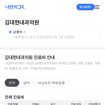
앱 다운로드
김대현내과의원
공릉역
서울특별시 노원구 동일로191길 28, 2층 (공릉동)
김대현내과의원
진료비 안내
나만의닥터에서 수집한
김대현내과의원
의 비대면 진료비, 대면 진료비, 약제
비, 접종료 등 모든 가격을 확인해보세요.
전체
급여
대상포진 예방접종
전체 진료비
진료 항목
진료비
비고
진료 방식
건강보험 적용