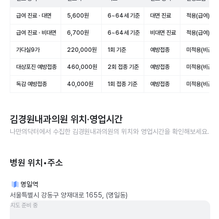
급여 진료 · 대면
5,600원
6~64세 기준
대면 진료
적용(급여)
급여 진료 · 비대면
6,700원
6~64세 기준
비대면 진료
적용(급여)
가다실9가
220,000원
1회 기준
예방접종
미적용(비급여
대상포진 예방접종
460,000원
2회 접종 기준
예방접종
미적용(비급여
독감 예방접종
40,000원
1회 접종 기준
예방접종
미적용(비급여
김경원내과의원
위치·영업시간
나만의닥터에서 수집한
김경원내과의원
의 위치와 영업시간을 확인해보세요.
병원 위치•주소
명일역
서울특별시 강동구 양재대로 1655, (명일동)
지도 준비 중