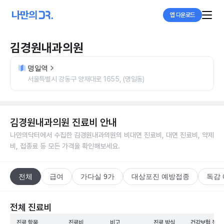
앱 다운로드
김경원내과의원
명일역
서울특별시 강동구 양재대로 1655, (명일동)
김경원내과의원
진료비 안내
나만의닥터에서 수집한
김경원내과의원
의 비대면 진료비, 대면 진료비, 약제
비, 접종료 등 모든 가격을 확인해보세요.
전체
급여
가다실 9가
대상포진 예방접종
독감
전체 진료비
진료 항목
진료비
비고
진료 방식
건강보험 적용