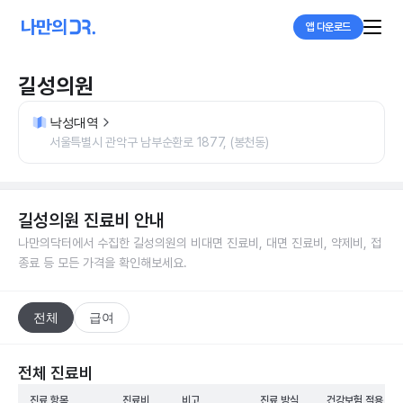
앱 다운로드
길성의원
낙성대역
서울특별시 관악구 남부순환로 1877, (봉천동)
길성의원
진료비 안내
나만의닥터에서 수집한
길성의원
의 비대면 진료비, 대면 진료비, 약제비, 접
종료 등 모든 가격을 확인해보세요.
전체
급여
전체 진료비
진료 항목
진료비
비고
진료 방식
건강보험 적용