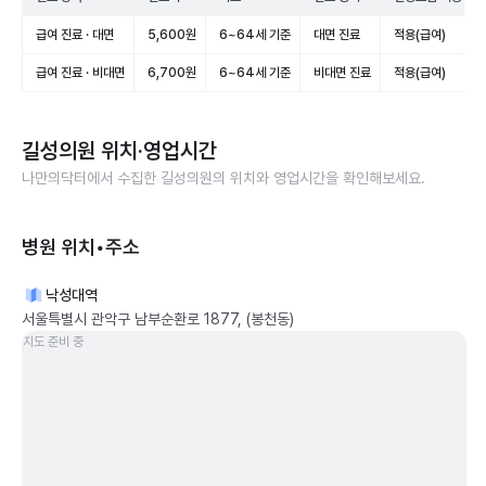
급여 진료 · 대면
5,600원
6~64세 기준
대면 진료
적용(급여)
급여 진료 · 비대면
6,700원
6~64세 기준
비대면 진료
적용(급여)
길성의원
위치·영업시간
나만의닥터에서 수집한
길성의원
의 위치와 영업시간을 확인해보세요.
병원 위치•주소
낙성대역
서울특별시 관악구 남부순환로 1877, (봉천동)
지도 준비 중