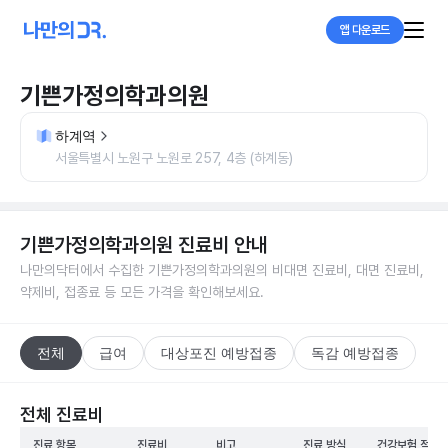
앱 다운로드
기쁜가정의학과의원
하계역
서울특별시 노원구 노원로 257, 4층 (하계동)
기쁜가정의학과의원
진료비 안내
나만의닥터에서 수집한
기쁜가정의학과의원
의 비대면 진료비, 대면 진료비,
약제비, 접종료 등 모든 가격을 확인해보세요.
전체
급여
대상포진 예방접종
독감 예방접종
전체 진료비
진료 항목
진료비
비고
진료 방식
건강보험 적용