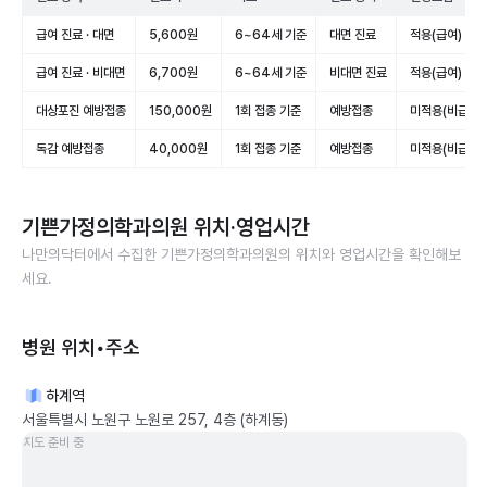
급여 진료 · 대면
5,600원
6~64세 기준
대면 진료
적용(급여)
급여 진료 · 비대면
6,700원
6~64세 기준
비대면 진료
적용(급여)
대상포진 예방접종
150,000원
1회 접종 기준
예방접종
미적용(비급여)
독감 예방접종
40,000원
1회 접종 기준
예방접종
미적용(비급여)
기쁜가정의학과의원
위치·영업시간
나만의닥터에서 수집한
기쁜가정의학과의원
의 위치와 영업시간을 확인해보
세요.
병원 위치•주소
하계역
서울특별시 노원구 노원로 257, 4층 (하계동)
지도 준비 중