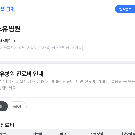
앱 다운로드
소유병원
학동역
서울특별시 강남구 학동로 234, 담소유빌딩 (논현동)
유병원
진료비 안내
닥터에서 수집한
담소유병원
의 비대면 진료비, 대면 진료비, 약제비, 접종료 등 모
인해보세요.
체
급여
 진료비
 항목
진료비
비고
진료 방식
건강보험 