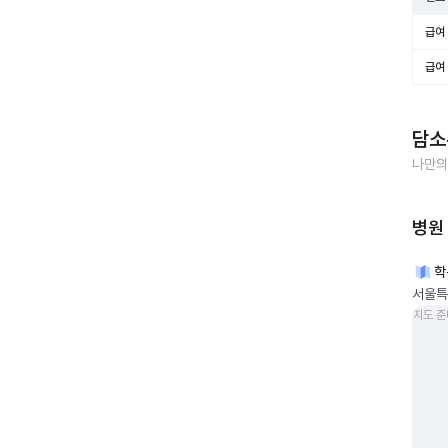
급여 
급여 
담소
나만의
병원
학
서울특
지도 준