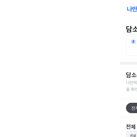
담
담소
나만의
을 확
전
전체
진료