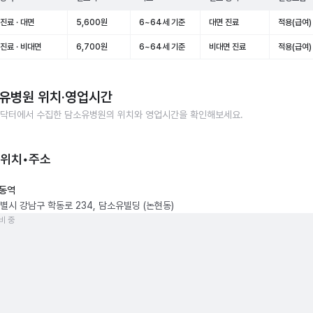
진료 · 대면
5,600원
6~64세 기준
대면 진료
적용(급여)
진료 · 비대면
6,700원
6~64세 기준
비대면 진료
적용(급여)
유병원
위치·영업시간
닥터에서 수집한
담소유병원
의 위치와 영업시간을 확인해보세요.
 위치•주소
동역
별시 강남구 학동로 234, 담소유빌딩 (논현동)
비 중