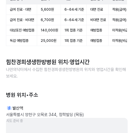
급여 진료 · 대면
5,600원
6~64세 기준
대면 진료
적용(급여)
급여 진료 · 비대면
6,700원
6~64세 기준
비대면 진료
적용(급여)
대상포진 예방접종
140,000원
1회 접종 기준
예방접종
미적용(비급여)
독감 예방접종
25,000원
1회 접종 기준
예방접종
미적용(비급여)
힘찬경희생생한방병원
위치·영업시간
나만의닥터에서 수집한
힘찬경희생생한방병원
의 위치와 영업시간을 확인해
보세요.
병원 위치•주소
발산역
서울특별시 양천구 오목로 344, 청학빌딩 (목동)
지도 준비 중