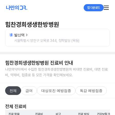
앱 다운로드
힘찬경희생생한방병원
발산역
서울특별시 양천구 오목로 344, 청학빌딩 (목동)
힘찬경희생생한방병원
진료비 안내
나만의닥터에서 수집한
힘찬경희생생한방병원
의 비대면 진료비, 대면 진료
비, 약제비, 접종료 등 모든 가격을 확인해보세요.
전체
급여
대상포진 예방접종
독감 예방접종
전체 진료비
진료 항목
진료비
비고
진료 방식
건강보험 적용