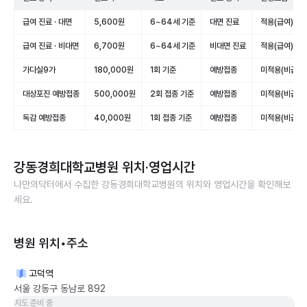
급여 진료 · 대면
5,600원
6~64세 기준
대면 진료
적용(급여)
급여 진료 · 비대면
6,700원
6~64세 기준
비대면 진료
적용(급여)
가다실9가
180,000원
1회 기준
예방접종
미적용(비급여)
대상포진 예방접종
500,000원
2회 접종 기준
예방접종
미적용(비급여)
독감 예방접종
40,000원
1회 접종 기준
예방접종
미적용(비급여)
강동경희대학교병원
위치·영업시간
나만의닥터에서 수집한
강동경희대학교병원
의 위치와 영업시간을 확인해보
세요.
병원 위치•주소
고덕역
서울 강동구 동남로 892
지도 준비 중