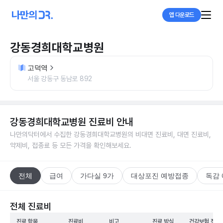
앱 다운로드
강동경희대학교병원
고덕역
서울 강동구 동남로 892
강동경희대학교병원
진료비 안내
나만의닥터에서 수집한
강동경희대학교병원
의 비대면 진료비, 대면 진료비,
약제비, 접종료 등 모든 가격을 확인해보세요.
전체
급여
가다실 9가
대상포진 예방접종
독감
전체 진료비
진료 항목
진료비
비고
진료 방식
건강보험 적용