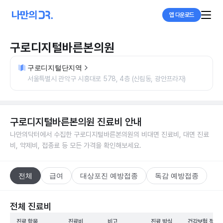
앱 다운로드
구로디지털바른본의원
구로디지털단지역
서울특별시 관악구 시흥대로 578, 4층 (신림동, 광안프라자)
구로디지털바른본의원
진료비 안내
나만의닥터에서 수집한
구로디지털바른본의원
의 비대면 진료비, 대면 진료
비, 약제비, 접종료 등 모든 가격을 확인해보세요.
전체
급여
대상포진 예방접종
독감 예방접종
전체 진료비
진료 항목
진료비
비고
진료 방식
건강보험 적용