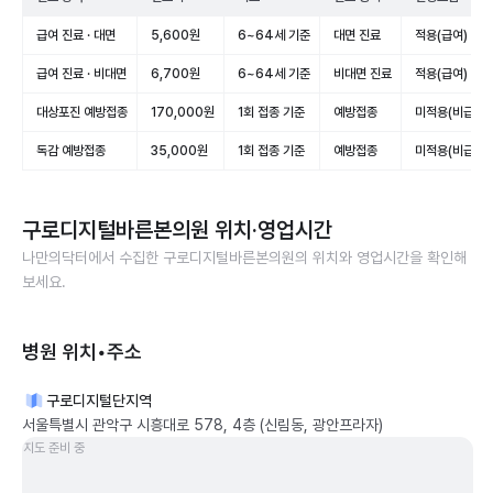
급여 진료 · 대면
5,600원
6~64세 기준
대면 진료
적용(급여)
급여 진료 · 비대면
6,700원
6~64세 기준
비대면 진료
적용(급여)
대상포진 예방접종
170,000원
1회 접종 기준
예방접종
미적용(비급여)
독감 예방접종
35,000원
1회 접종 기준
예방접종
미적용(비급여)
구로디지털바른본의원
위치·영업시간
나만의닥터에서 수집한
구로디지털바른본의원
의 위치와 영업시간을 확인해
보세요.
병원 위치•주소
구로디지털단지역
서울특별시 관악구 시흥대로 578, 4층 (신림동, 광안프라자)
지도 준비 중