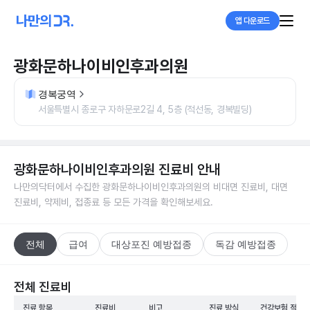
앱 다운로드
광화문하나이비인후과의원
경복궁역
서울특별시 종로구 자하문로2길 4, 5층 (적선동, 경복빌딩)
광화문하나이비인후과의원
진료비 안내
나만의닥터에서 수집한
광화문하나이비인후과의원
의 비대면 진료비, 대면
진료비, 약제비, 접종료 등 모든 가격을 확인해보세요.
전체
급여
대상포진 예방접종
독감 예방접종
전체 진료비
진료 항목
진료비
비고
진료 방식
건강보험 적용