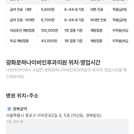
급여 진료 · 대면
5,600원
6~64세 기준
대면 진료
적용(급여)
급여 진료 · 비대면
6,700원
6~64세 기준
비대면 진료
적용(급여)
대상포진 예방접종
130,000원
1회 접종 기준
예방접종
미적용(비급여)
독감 예방접종
40,000원
1회 접종 기준
예방접종
미적용(비급여)
광화문하나이비인후과의원
위치·영업시간
나만의닥터에서 수집한
광화문하나이비인후과의원
의 위치와 영업시간을 확
인해보세요.
병원 위치•주소
경복궁역
서울특별시 종로구 자하문로2길 4, 5층 (적선동, 경복빌딩)
지도 준비 중