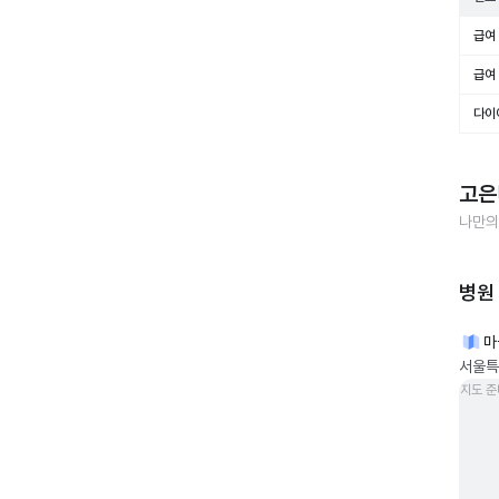
급여 
급여 
다이
고은
나만의
병원
마
서울특
지도 준