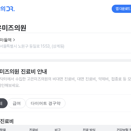
앱 다운로드
은미즈의원
마들역
서울특별시 노원구 동일로 1553, (상계동)
미즈의원
진료비 안내
닥터에서 수집한
고은미즈의원
의 비대면 진료비, 대면 진료비, 약제비, 접종료 등 
확인해보세요.
체
급여
다이어트 경구약
 진료비
 항목
진료비
비고
진료 방식
건강보험 