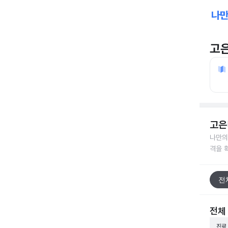
고
고은
나만의
격을 
전
전체
진료