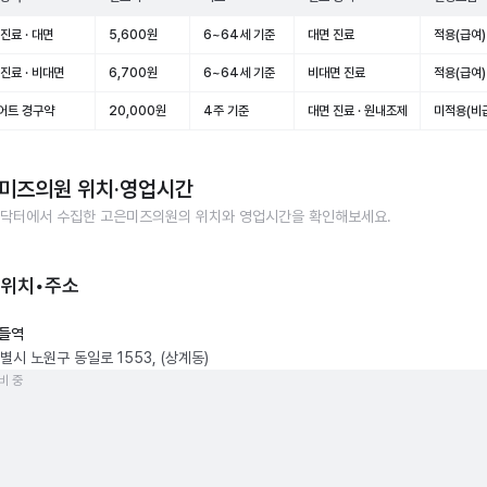
진료 · 대면
5,600원
6~64세 기준
대면 진료
적용(급여)
진료 · 비대면
6,700원
6~64세 기준
비대면 진료
적용(급여)
어트 경구약
20,000원
4주 기준
대면 진료 · 원내조제
미적용(비
미즈의원
위치·영업시간
닥터에서 수집한
고은미즈의원
의 위치와 영업시간을 확인해보세요.
 위치•주소
들역
별시 노원구 동일로 1553, (상계동)
비 중