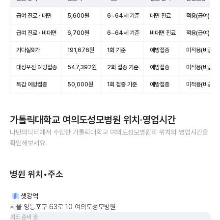
급여 진료 · 대면
5,600원
6~64세 기준
대면 진료
적용(급여)
급여 진료 · 비대면
6,700원
6~64세 기준
비대면 진료
적용(급여)
가다실9가
191,676원
1회 기준
예방접종
미적용(비급여)
대상포진 예방접종
547,392원
2회 접종 기준
예방접종
미적용(비급여)
독감 예방접종
50,000원
1회 접종 기준
예방접종
미적용(비급여)
가톨릭대학교 여의도성모병원
위치·영업시간
나만의닥터에서 수집한
가톨릭대학교 여의도성모병원
의 위치와 영업시간을
확인해보세요.
병원 위치•주소
샛강역
서울 영등포구 63로 10 여의도성모병원
지도 준비 중