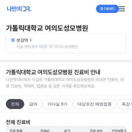
앱 다운로드
가톨릭대학교 여의도성모병원
샛강역
서울 영등포구 63로 10 여의도성모병원
가톨릭대학교 여의도성모병원
진료비 안내
나만의닥터에서 수집한
가톨릭대학교 여의도성모병원
의 비대면 진료비, 대
면 진료비, 약제비, 접종료 등 모든 가격을 확인해보세요.
전체
급여
가다실 9가
대상포진 예방접종
독감
전체 진료비
진료 항목
진료비
비고
진료 방식
건강보험 적용