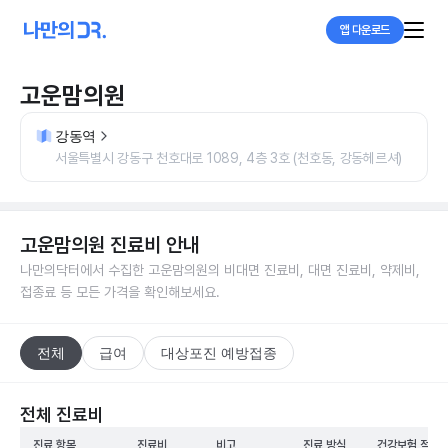
앱 다운로드
고운맘의원
강동역
서울특별시 강동구 천호대로 1089, 4층 3호 (천호동, 강동헤르셔)
고운맘의원
진료비 안내
나만의닥터에서 수집한
고운맘의원
의 비대면 진료비, 대면 진료비, 약제비,
접종료 등 모든 가격을 확인해보세요.
전체
급여
대상포진 예방접종
전체 진료비
진료 항목
진료비
비고
진료 방식
건강보험 적용