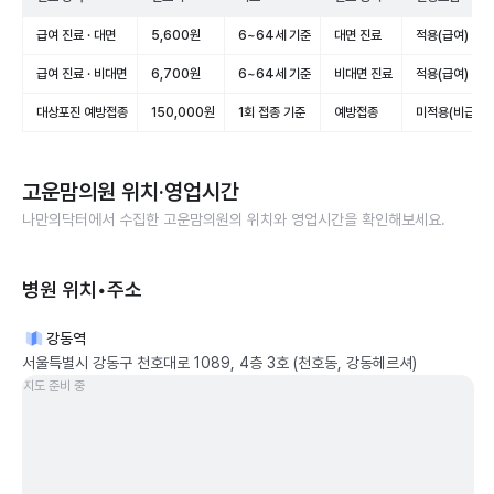
급여 진료 · 대면
5,600원
6~64세 기준
대면 진료
적용(급여)
급여 진료 · 비대면
6,700원
6~64세 기준
비대면 진료
적용(급여)
대상포진 예방접종
150,000원
1회 접종 기준
예방접종
미적용(비급여)
고운맘의원
위치·영업시간
나만의닥터에서 수집한
고운맘의원
의 위치와 영업시간을 확인해보세요.
병원 위치•주소
강동역
서울특별시 강동구 천호대로 1089, 4층 3호 (천호동, 강동헤르셔)
지도 준비 중