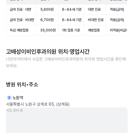
급여 진료 · 대면
5,600원
6~64세 기준
대면 진료
적용(급여)
급여 진료 · 비대면
6,700원
6~64세 기준
비대면 진료
적용(급여)
독감 예방접종
35,000원
1회 접종 기준
예방접종
미적용(비급여)
고배성이비인후과의원
위치·영업시간
나만의닥터에서 수집한
고배성이비인후과의원
의 위치와 영업시간을 확인해
보세요.
병원 위치•주소
노원역
서울특별시 노원구 상계로 65, (상계동)
지도 준비 중