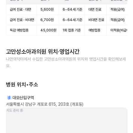
급여 진료 · 대면
5,600원
6~64세 기준
대면 진료
적용(급여)
급여 진료 · 비대면
6,700원
6~64세 기준
비대면 진료
적용(급여)
독감 예방접종
45,000원
1회 접종 기준
예방접종
미적용(비급여)
고만성소아과의원
위치·영업시간
나만의닥터에서 수집한
고만성소아과의원
의 위치와 영업시간을 확인해보세
요.
병원 위치•주소
대모산입구역
서울특별시 강남구 개포로 615, 203호 (개포동)
지도 준비 중