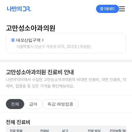
앱 다운로드
고만성소아과의원
대모산입구역
서울특별시 강남구 개포로 615, 203호 (개포동)
고만성소아과의원
진료비 안내
나만의닥터에서 수집한
고만성소아과의원
의 비대면 진료비, 대면 진료비, 약
제비, 접종료 등 모든 가격을 확인해보세요.
전체
급여
독감 예방접종
전체 진료비
진료 항목
진료비
비고
진료 방식
건강보험 적용