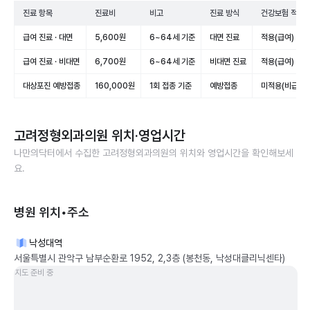
진료 항목
진료비
비고
진료 방식
건강보험 적용
급여 진료 · 대면
5,600원
6~64세 기준
대면 진료
적용(급여)
급여 진료 · 비대면
6,700원
6~64세 기준
비대면 진료
적용(급여)
대상포진 예방접종
160,000원
1회 접종 기준
예방접종
미적용(비급여)
고려정형외과의원
위치·영업시간
나만의닥터에서 수집한
고려정형외과의원
의 위치와 영업시간을 확인해보세
요.
병원 위치•주소
낙성대역
서울특별시 관악구 남부순환로 1952, 2,3층 (봉천동, 낙성대클리닉센타)
지도 준비 중