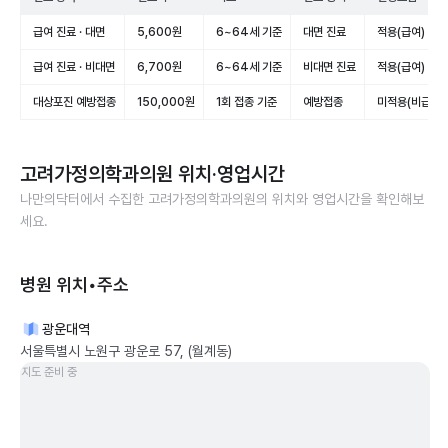
급여 진료 · 대면
5,600원
6~64세 기준
대면 진료
적용(급여)
급여 진료 · 비대면
6,700원
6~64세 기준
비대면 진료
적용(급여)
대상포진 예방접종
150,000원
1회 접종 기준
예방접종
미적용(비급여)
고려가정의학과의원
위치·영업시간
나만의닥터에서 수집한
고려가정의학과의원
의 위치와 영업시간을 확인해보
세요.
병원 위치•주소
광운대역
서울특별시 노원구 광운로 57, (월계동)
지도 준비 중