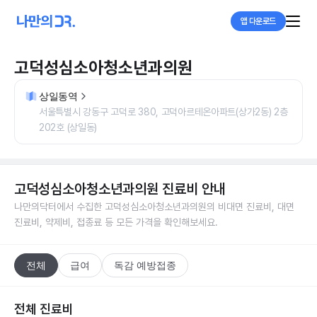
앱 다운로드
고덕성심소아청소년과의원
상일동역
서울특별시 강동구 고덕로 380, 고덕아르테온아파트(상가2동) 2층
202호 (상일동)
고덕성심소아청소년과의원
진료비 안내
나만의닥터에서 수집한
고덕성심소아청소년과의원
의 비대면 진료비, 대면
진료비, 약제비, 접종료 등 모든 가격을 확인해보세요.
전체
급여
독감 예방접종
전체 진료비