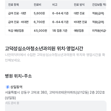
진료 항목
진료비
비고
진료 방식
건강보험 적용
급여 진료 · 대면
5,600원
6~64세 기준
대면 진료
적용(급여)
급여 진료 · 비대면
6,700원
6~64세 기준
비대면 진료
적용(급여)
독감 예방접종
45,000원
1회 접종 기준
예방접종
미적용(비급여)
고덕성심소아청소년과의원
위치·영업시간
나만의닥터에서 수집한
고덕성심소아청소년과의원
의 위치와 영업시간을 확
인해보세요.
병원 위치•주소
상일동역
서울특별시 강동구 고덕로 380, 고덕아르테온아파트(상가2동) 2층 202호
(상일동)
지도 준비 중