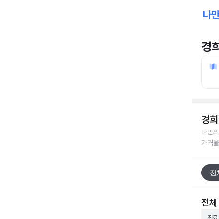
경
경희
나만의
가격을
전
전체
진료