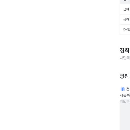
급여 
급여 
대상
경희
나만의
병원
청
서울특
지도 준