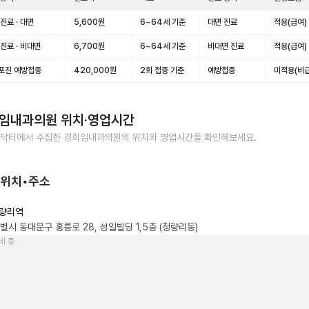
진료 · 대면
5,600원
6~64세 기준
대면 진료
적용(급여)
진료 · 비대면
6,700원
6~64세 기준
비대면 진료
적용(급여)
포진 예방접종
420,000원
2회 접종 기준
예방접종
미적용(비급
임내과의원
위치·영업시간
닥터에서 수집한
경희임내과의원
의 위치와 영업시간을 확인해보세요.
 위치•주소
량리역
별시 동대문구 홍릉로 28, 성일빌딩 1,5층 (청량리동)
비 중