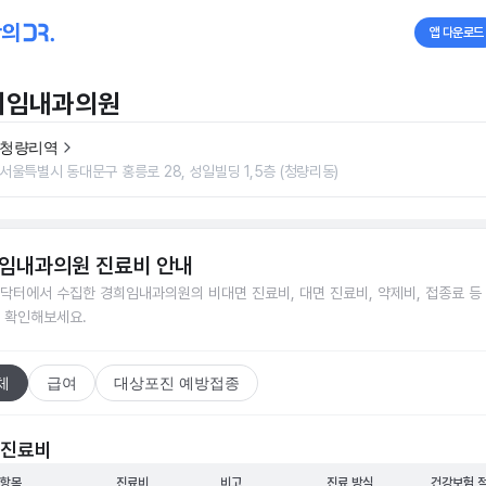
앱 다운로드
희임내과의원
청량리역
서울특별시 동대문구 홍릉로 28, 성일빌딩 1,5층 (청량리동)
임내과의원
진료비 안내
닥터에서 수집한
경희임내과의원
의 비대면 진료비, 대면 진료비, 약제비, 접종료 등
 확인해보세요.
체
급여
대상포진 예방접종
 진료비
 항목
진료비
비고
진료 방식
건강보험 