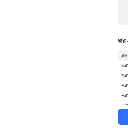
영업
요일
월요
화요
수요
목요
금요
토요
일요