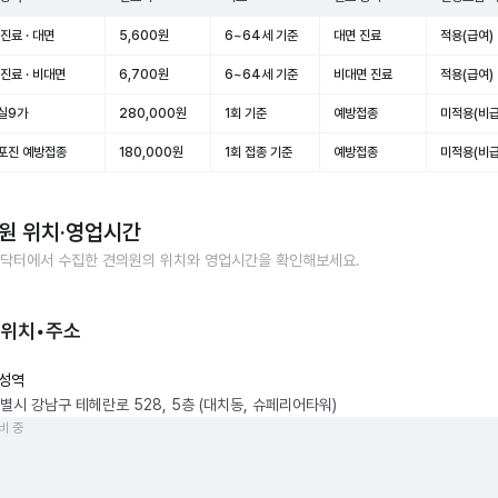
진료 · 대면
5,600원
6~64세 기준
대면 진료
적용(급여)
진료 · 비대면
6,700원
6~64세 기준
비대면 진료
적용(급여)
실9가
280,000원
1회 기준
예방접종
미적용(비급
포진 예방접종
180,000원
1회 접종 기준
예방접종
미적용(비급
원
위치·영업시간
닥터에서 수집한
견의원
의 위치와 영업시간을 확인해보세요.
 위치•주소
성역
별시 강남구 테헤란로 528, 5층 (대치동, 슈페리어타워)
비 중