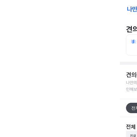
견
견의
나만의
인해보
전
전체
진료