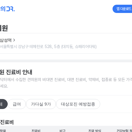
앱 다운로드
의원
삼성역
서울특별시 강남구 테헤란로 528, 5층 (대치동, 슈페리어타워)
원
진료비 안내
닥터에서 수집한
견의원
의 비대면 진료비, 대면 진료비, 약제비, 접종료 등 모든 가
세요.
체
급여
가다실 9가
대상포진 예방접종
 진료비
 항목
진료비
비고
진료 방식
건강보험 