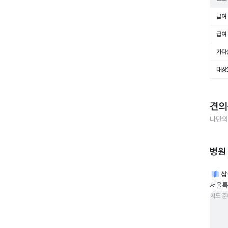
급여 
급여 
가다
대상
견의
나만의
병원
삼
서울특
지도 준