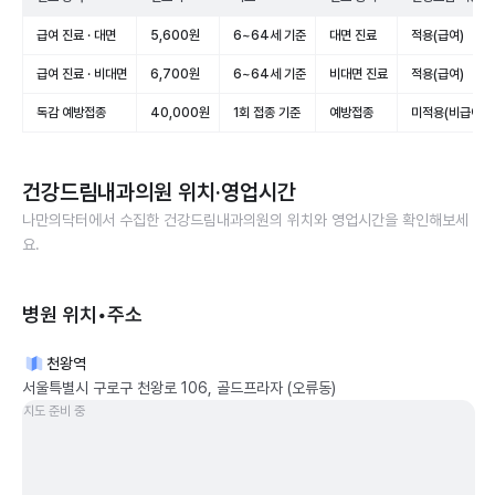
급여 진료 · 대면
5,600원
6~64세 기준
대면 진료
적용(급여)
급여 진료 · 비대면
6,700원
6~64세 기준
비대면 진료
적용(급여)
독감 예방접종
40,000원
1회 접종 기준
예방접종
미적용(비급여)
건강드림내과의원
위치·영업시간
나만의닥터에서 수집한
건강드림내과의원
의 위치와 영업시간을 확인해보세
요.
병원 위치•주소
천왕역
서울특별시 구로구 천왕로 106, 골드프라자 (오류동)
지도 준비 중