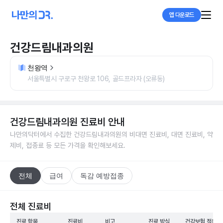
앱 다운로드
건강드림내과의원
천왕역
서울특별시 구로구 천왕로 106, 골드프라자 (오류동)
건강드림내과의원
진료비 안내
나만의닥터에서 수집한
건강드림내과의원
의 비대면 진료비, 대면 진료비, 약
제비, 접종료 등 모든 가격을 확인해보세요.
전체
급여
독감 예방접종
전체 진료비
진료 항목
진료비
비고
진료 방식
건강보험 적용