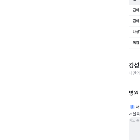
급여 
급여 
대상
독감
강성
나만의
병원
서
서울특
지도 준