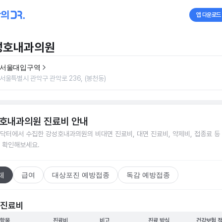
앱 다운로드
성호내과의원
서울대입구역
서울특별시 관악구 관악로 236, (봉천동)
호내과의원
진료비 안내
닥터에서 수집한
강성호내과의원
의 비대면 진료비, 대면 진료비, 약제비, 접종료 등
 확인해보세요.
체
급여
대상포진 예방접종
독감 예방접종
 진료비
 항목
진료비
비고
진료 방식
건강보험 