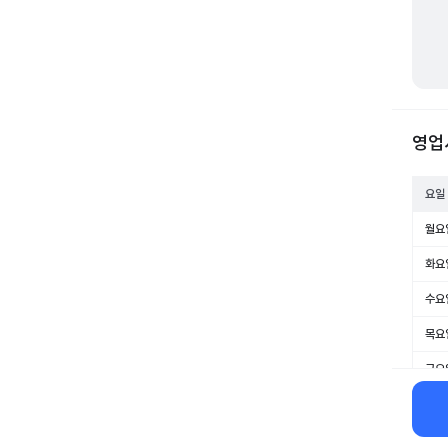
영업
요일
월요
화요
수요
목요
금요
토요
일요