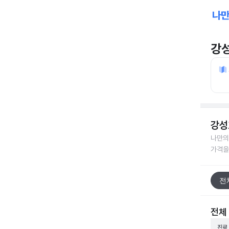
강
강성
나만의
가격을
전
전체
진료