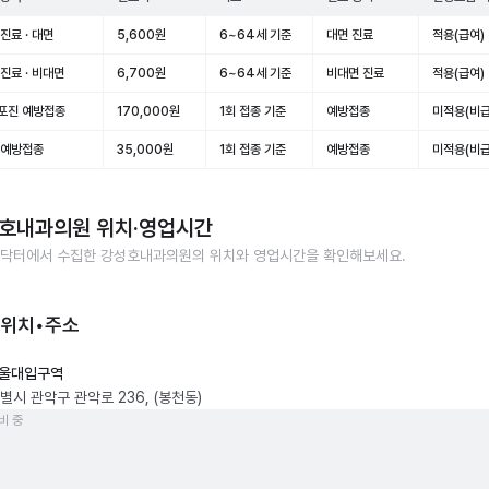
진료 · 대면
5,600원
6~64세 기준
대면 진료
적용(급여)
진료 · 비대면
6,700원
6~64세 기준
비대면 진료
적용(급여)
포진 예방접종
170,000원
1회 접종 기준
예방접종
미적용(비급
 예방접종
35,000원
1회 접종 기준
예방접종
미적용(비급
호내과의원
위치·영업시간
닥터에서 수집한
강성호내과의원
의 위치와 영업시간을 확인해보세요.
 위치•주소
울대입구역
별시 관악구 관악로 236, (봉천동)
비 중