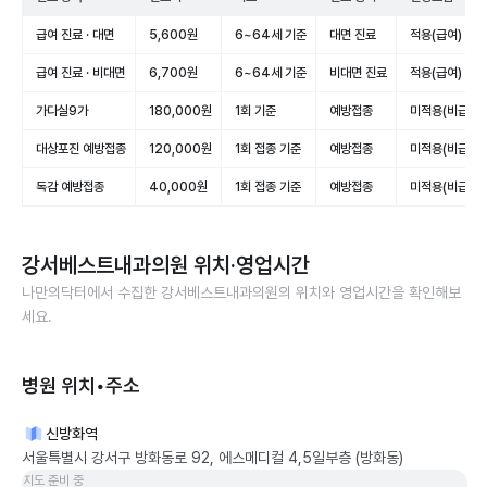
급여 진료 · 대면
5,600원
6~64세 기준
대면 진료
적용(급여)
급여 진료 · 비대면
6,700원
6~64세 기준
비대면 진료
적용(급여)
가다실9가
180,000원
1회 기준
예방접종
미적용(비급여)
대상포진 예방접종
120,000원
1회 접종 기준
예방접종
미적용(비급여)
독감 예방접종
40,000원
1회 접종 기준
예방접종
미적용(비급여)
강서베스트내과의원
위치·영업시간
나만의닥터에서 수집한
강서베스트내과의원
의 위치와 영업시간을 확인해보
세요.
병원 위치•주소
신방화역
서울특별시 강서구 방화동로 92, 에스메디컬 4,5일부층 (방화동)
지도 준비 중