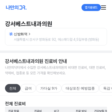
앱 다운로드
강서베스트내과의원
신방화역
서울특별시 강서구 방화동로 92, 에스메디컬 4,5일부층 (방화동)
강서베스트내과의원
진료비 안내
나만의닥터에서 수집한
강서베스트내과의원
의 비대면 진료비, 대면 진료비,
약제비, 접종료 등 모든 가격을 확인해보세요.
전체
급여
가다실 9가
대상포진 예방접종
독감
전체 진료비
진료 항목
진료비
비고
진료 방식
건강보험 적용