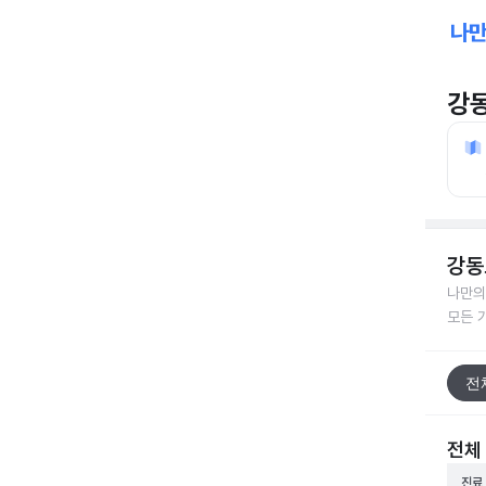
강
강동
나만의
모든 
전
전체
진료