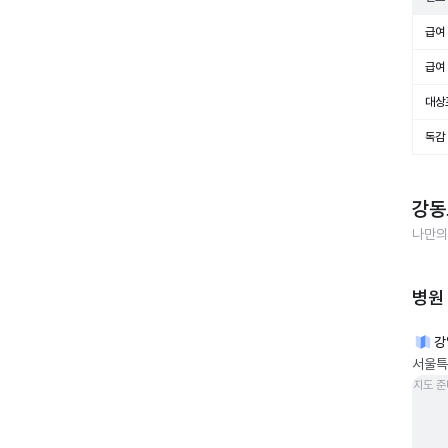
급여 
급여 
대상
독감
강동
나만의
병원
강
서울특
지도 준