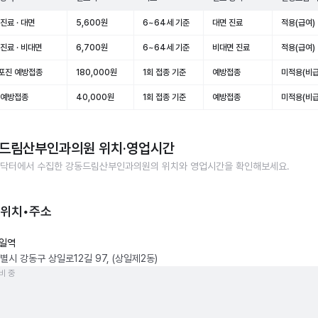
진료 · 대면
5,600원
6~64세 기준
대면 진료
적용(급여)
진료 · 비대면
6,700원
6~64세 기준
비대면 진료
적용(급여)
포진 예방접종
180,000원
1회 접종 기준
예방접종
미적용(비급
 예방접종
40,000원
1회 접종 기준
예방접종
미적용(비급
드림산부인과의원
위치·영업시간
닥터에서 수집한
강동드림산부인과의원
의 위치와 영업시간을 확인해보세요.
 위치•주소
일역
별시 강동구 상일로12길 97, (상일제2동)
비 중