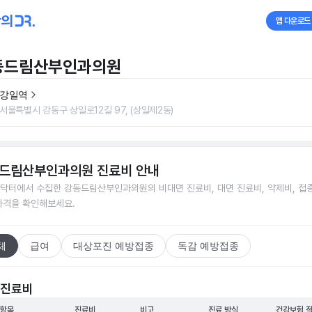
앱 다운로드
동드림산부인과의원
강일역
서울특별시 강동구 상일로12길 97, (상일제2동)
드림산부인과의원
진료비 안내
닥터에서 수집한
강동드림산부인과의원
의 비대면 진료비, 대면 진료비, 약제비, 접
가격을 확인해보세요.
체
급여
대상포진 예방접종
독감 예방접종
 진료비
 항목
진료비
비고
진료 방식
건강보험 