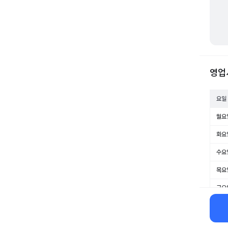
영업
요일
월요
화요
수요
목요
금요
토요
일요