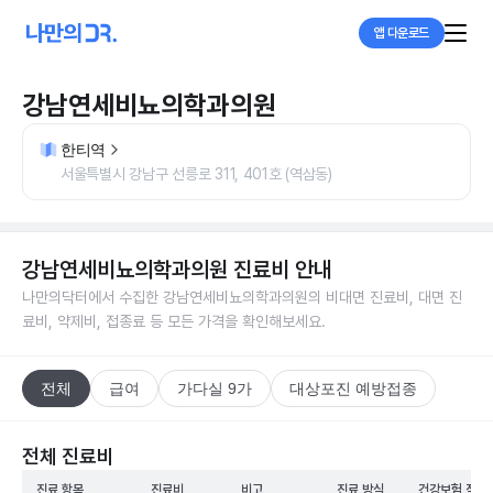
앱 다운로드
강남연세비뇨의학과의원
한티역
서울특별시 강남구 선릉로 311, 401호 (역삼동)
강남연세비뇨의학과의원
진료비 안내
나만의닥터에서 수집한
강남연세비뇨의학과의원
의 비대면 진료비, 대면 진
료비, 약제비, 접종료 등 모든 가격을 확인해보세요.
전체
급여
가다실 9가
대상포진 예방접종
전체 진료비
진료 항목
진료비
비고
진료 방식
건강보험 적용