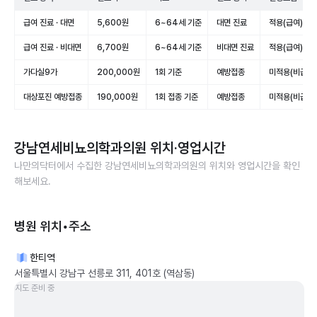
급여 진료 · 대면
5,600원
6~64세 기준
대면 진료
적용(급여)
급여 진료 · 비대면
6,700원
6~64세 기준
비대면 진료
적용(급여)
가다실9가
200,000원
1회 기준
예방접종
미적용(비급여)
대상포진 예방접종
190,000원
1회 접종 기준
예방접종
미적용(비급여)
강남연세비뇨의학과의원
위치·영업시간
나만의닥터에서 수집한
강남연세비뇨의학과의원
의 위치와 영업시간을 확인
해보세요.
병원 위치•주소
한티역
서울특별시 강남구 선릉로 311, 401호 (역삼동)
지도 준비 중