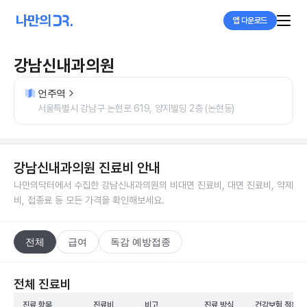
앱 다운로드
강남신내과의원
언주역
서울특별시 강남구 논현로 619, 양지빌딩 2층 (논현동)
강남신내과의원
진료비 안내
나만의닥터에서 수집한
강남신내과의원
의 비대면 진료비, 대면 진료비, 약제
비, 접종료 등 모든 가격을 확인해보세요.
전체
급여
독감 예방접종
전체 진료비
진료 항목
진료비
비고
진료 방식
건강보험 적용