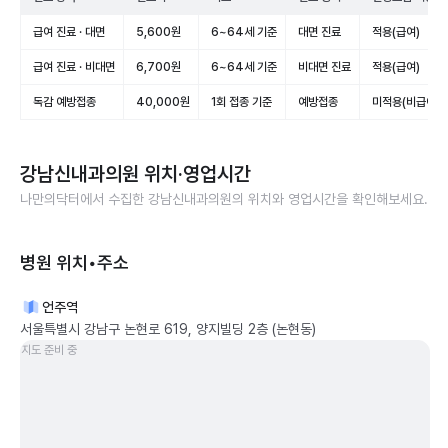
급여 진료 · 대면
5,600원
6~64세 기준
대면 진료
적용(급여)
급여 진료 · 비대면
6,700원
6~64세 기준
비대면 진료
적용(급여)
독감 예방접종
40,000원
1회 접종 기준
예방접종
미적용(비급여)
강남신내과의원
위치·영업시간
나만의닥터에서 수집한
강남신내과의원
의 위치와 영업시간을 확인해보세요.
병원 위치•주소
언주역
서울특별시 강남구 논현로 619, 양지빌딩 2층 (논현동)
지도 준비 중