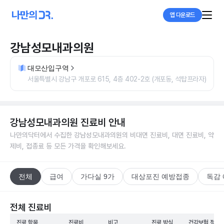
앱 다운로드
강남성모내과의원
대모산입구역
서울특별시 강남구 개포로 615, 4층 402-2호 (개포동, 석탑프라자)
강남성모내과의원
진료비 안내
나만의닥터에서 수집한
강남성모내과의원
의 비대면 진료비, 대면 진료비, 약
제비, 접종료 등 모든 가격을 확인해보세요.
전체
급여
가다실 9가
대상포진 예방접종
독감
전체 진료비
진료 항목
진료비
비고
진료 방식
건강보험 적용