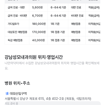
급여 진료 · 대면
5,600원
6~64세 기준
대면 진료
적용(급여)
급여 진료 · 비대면
6,700원
6~64세 기준
비대면 진료
적용(급여)
가다실9가
180,000원
1회 기준
예방접종
미적용(비급여)
대상포진 예방접종
170,000원
1회 접종 기준
예방접종
미적용(비급여)
독감 예방접종
40,000원
1회 접종 기준
예방접종
미적용(비급여)
강남성모내과의원
위치·영업시간
나만의닥터에서 수집한
강남성모내과의원
의 위치와 영업시간을 확인해보세
요.
병원 위치•주소
대모산입구역
서울특별시 강남구 개포로 615, 4층 402-2호 (개포동, 석탑프라자)
지도 준비 중