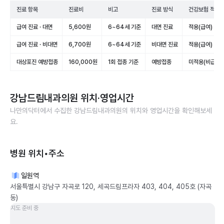
진료 항목
진료비
비고
진료 방식
건강보험 적용
급여 진료 · 대면
5,600원
6~64세 기준
대면 진료
적용(급여)
급여 진료 · 비대면
6,700원
6~64세 기준
비대면 진료
적용(급여)
대상포진 예방접종
160,000원
1회 접종 기준
예방접종
미적용(비급여)
강남드림내과의원
위치·영업시간
나만의닥터에서 수집한
강남드림내과의원
의 위치와 영업시간을 확인해보세
요.
병원 위치•주소
일원역
서울특별시 강남구 자곡로 120, 세곡드림프라자 403, 404, 405호 (자곡
동)
지도 준비 중