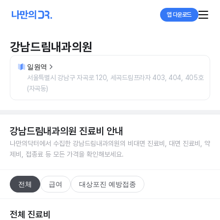
앱 다운로드
강남드림내과의원
일원역
서울특별시 강남구 자곡로 120, 세곡드림프라자 403, 404, 405호
(자곡동)
강남드림내과의원
진료비 안내
나만의닥터에서 수집한
강남드림내과의원
의 비대면 진료비, 대면 진료비, 약
제비, 접종료 등 모든 가격을 확인해보세요.
전체
급여
대상포진 예방접종
전체 진료비