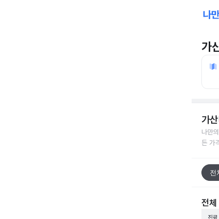
가
가산
나만의
든 가
전
전체
진료