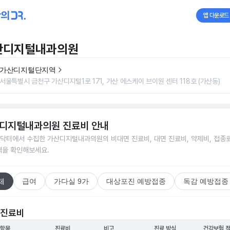
앱 다운로드
산디지털내과의원
가산디지털단지역
서울특별시 금천구 가산디지털1로 171, 가산 에스케이 브이원 센터 118호 (가산동)
디지털내과의원
진료비 안내
닥터에서 수집한
가산디지털내과의원
의 비대면 진료비, 대면 진료비, 약제비, 접종료
격을 확인해보세요.
체
급여
가다실 9가
대상포진 예방접종
독감 예방접종
 진료비
 항목
진료비
비고
진료 방식
건강보험 