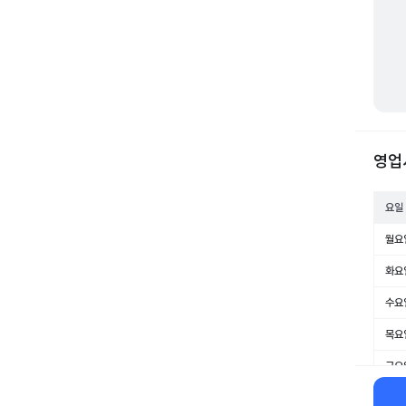
영업
요일
월요
화요
수요
목요
금요
토요