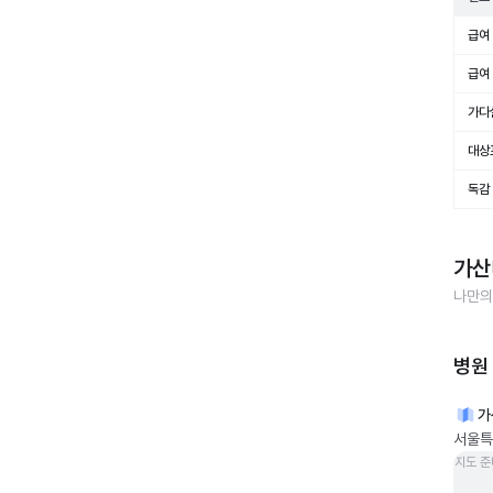
급여 
급여 
가다
대상
독감
가산
나만의
병원
가
서울특
지도 준