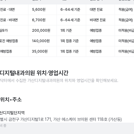
진료 · 대면
5,600원
6~64세 기준
대면 진료
적용(급여)
진료 · 비대면
6,700원
6~64세 기준
비대면 진료
적용(급여)
실9가
200,000원
1회 기준
예방접종
미적용(비급
포진 예방접종
140,000원
1회 접종 기준
예방접종
미적용(비급
 예방접종
35,000원
1회 접종 기준
예방접종
미적용(비급
디지털내과의원
위치·영업시간
닥터에서 수집한
가산디지털내과의원
의 위치와 영업시간을 확인해보세요.
 위치•주소
산디지털단지역
별시 금천구 가산디지털1로 171, 가산 에스케이 브이원 센터 118호 (가산동)
비 중