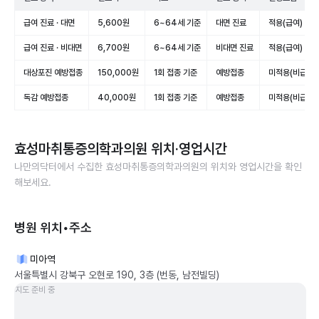
급여 진료 · 대면
5,600원
6~64세 기준
대면 진료
적용(급여)
급여 진료 · 비대면
6,700원
6~64세 기준
비대면 진료
적용(급여)
대상포진 예방접종
150,000원
1회 접종 기준
예방접종
미적용(비급여)
독감 예방접종
40,000원
1회 접종 기준
예방접종
미적용(비급여)
효성마취통증의학과의원
위치·영업시간
나만의닥터에서 수집한
효성마취통증의학과의원
의 위치와 영업시간을 확인
해보세요.
병원 위치•주소
미아역
서울특별시 강북구 오현로 190, 3층 (번동, 남전빌딩)
지도 준비 중