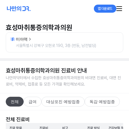
앱 다운로드
효성마취통증의학과의원
미아역
서울특별시 강북구 오현로 190, 3층 (번동, 남전빌딩)
효성마취통증의학과의원
진료비 안내
나만의닥터에서 수집한
효성마취통증의학과의원
의 비대면 진료비, 대면 진
료비, 약제비, 접종료 등 모든 가격을 확인해보세요.
전체
급여
대상포진 예방접종
독감 예방접종
전체 진료비
진료 항목
진료비
비고
진료 방식
건강보험 적용